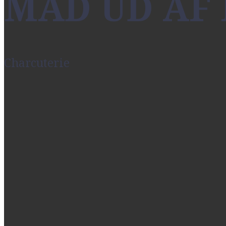
MAD UD AF
Charcuterie