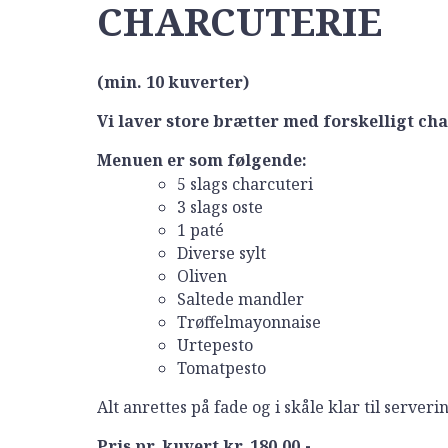
CHARCUTERIE
(min. 10 kuverter)
Vi laver store brætter med forskelligt cha
Menuen er som følgende:
5 slags charcuteri
3 slags oste
1 paté
Diverse sylt
Oliven
Saltede mandler
Trøffelmayonnaise
Urtepesto
Tomatpesto
Alt anrettes på fade og i skåle klar til serveri
Pris pr. kuvert kr. 180,00,-